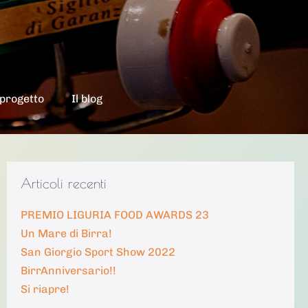
 progetto
Il blog
Articoli recenti
PREMIO LIGURIA FOOD AWARDS 23
Un Mare di Birra!
San Giorgio Sport Show 2022
BirrAnniversario!!
Si riapre!