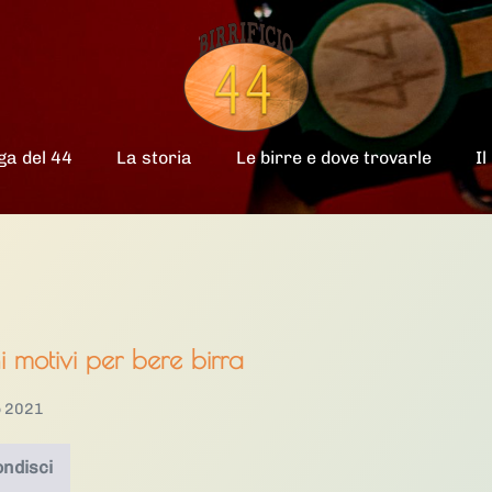
ga del 44
La storia
Le birre e dove trovarle
Il
 motivi per bere birra
o 2021
ndisci
9