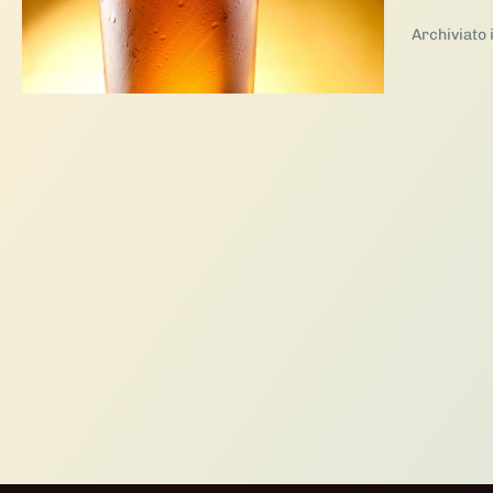
birra
Archiviato 