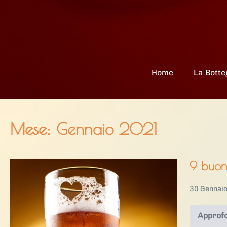
Salta
al
contenuto
Home
La Botte
Mese:
Gennaio 2021
9 buoni
9
buoni
30 Gennai
motivi
per
Approfo
bere