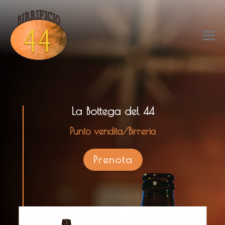
Salta
al
contenuto
Att
me
La Bottega del 44
Punto vendita/Birreria
Prenota