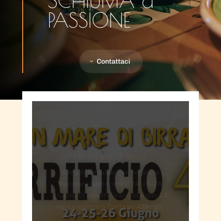
SCHIUMA &
PASSIONE
Contattaci
Un Mare di Birra!
Birra Artigianale per regalare
#unmarediemozioni il 24-25-26
giugno. Ci troverete allo stand n. 11
sul Lungomare Doria ad Albenga.