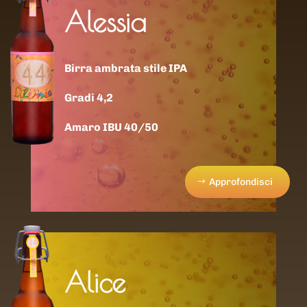
Alessia
Birra ambrata stile IPA
Gradi 4,2
Amaro IBU 40/50
Approfondisci
Alice