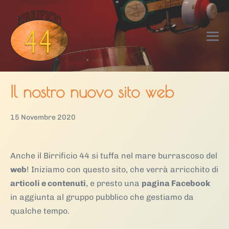
Salta
al
contenuto
Att
me
Il nostro nuovo sito web
15 Novembre 2020
Anche il Birrificio 44 si tuffa nel mare burrascoso del
web
! Iniziamo con questo sito, che verrà arricchito di
articoli e contenuti
, e presto una
pagina Facebook
in aggiunta al gruppo pubblico che gestiamo da
qualche tempo.